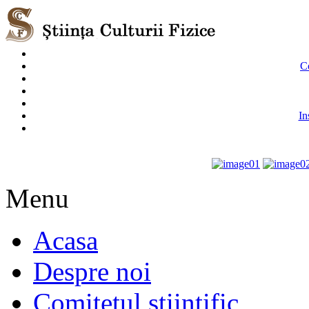
Co
In
Menu
Acasa
Despre noi
Comitetul stiintific