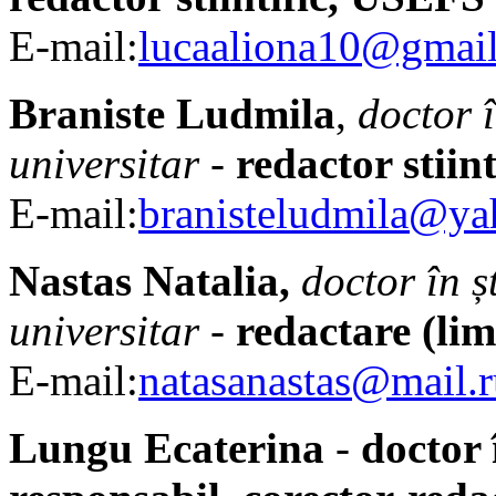
E-mail:
lucaaliona10@gmai
Braniste Ludmila
,
doctor î
universitar
-
redactor stiin
E-mail:
branisteludmila@y
Nastas Natalia,
doctor în ș
universitar
-
redactare (li
E-mail:
natasanastas@mail.r
Lungu Ecaterina
-
doctor 