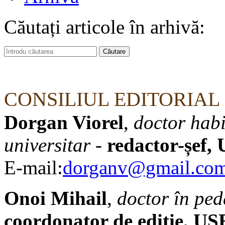
Căutați articole în arhivă:
CONSILIUL EDITORIAL
Dorgan Viorel
,
doctor habi
universitar
-
redactor-șef,
E-mail:
dorganv@gmail.co
Onoi Mihail
,
doctor în ped
coordonator de editie, U