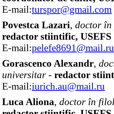
E-mail:
turspor@gmail.com
Povestca Lazari
,
doctor în
redactor stiintific, USEFS
E-mail:
pelefe8691@mail.ru
Gorascenco Alexandr
,
doc
universitar
-
redactor stiin
E-mail:
iurich.au@mail.ru
Luca Aliona
,
doctor în filo
redactor stiintific, USEFS