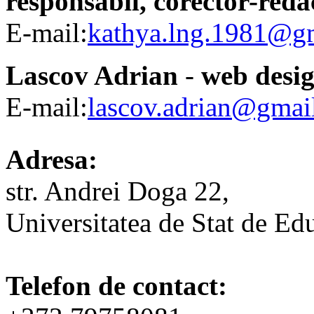
responsabil, corector-red
E-mail:
kathya.lng.1981@g
Lascov Adrian
-
web desi
E-mail:
lascov.adrian@gmai
Adresa:
str. Andrei Doga 22,
Universitatea de Stat de Edu
Telefon de contact: