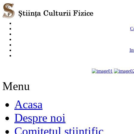
Co
In
Menu
Acasa
Despre noi
Comitetul stiintific