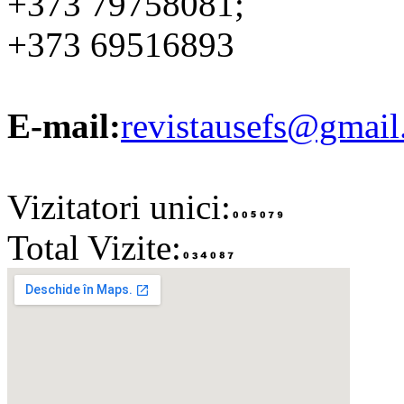
+373 79758081;
+373 69516893
E-mail:
revistausefs@gmai
Vizitatori unici:
Total Vizite: